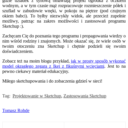
gdzie dziadek z synową omawiają projekt ogródka z oczkiem
wodnym, a w tym czasie mąż rozpracowuje rozmieszczenie półek i
szuflad w zabudowie wnęki, w pokoju na piętrze (pod czujnym
okiem babci). To byłby niezwykły widok, ale przecież zupełnie
możliwy, patrząc na zakres możliwości i zastosowań programu
Sketchup :).
Zachęcam Cię do poznania tego programu i propagowania wiedzy o
nim wśród rodziny i znajomych. Może okazać się, że wiele osób w
twoim otoczeniu zna Sketchup i chętnie podzieli się swoim
doświadczeniem.
Zobacz też na moim blogu przykład,
jak w prosty sposób wykonać
model okrągłego zegara z Ikei z fikuśnymi wcięciami
. Jest to na
pewno ciekawy materiał edukacyjny.
Miłego sketchupowania i do zobaczenia gdzieś w sieci!
Tag:
Projektowanie w Sketchup
,
Zastosowania Sketchup
Tomasz Rohde