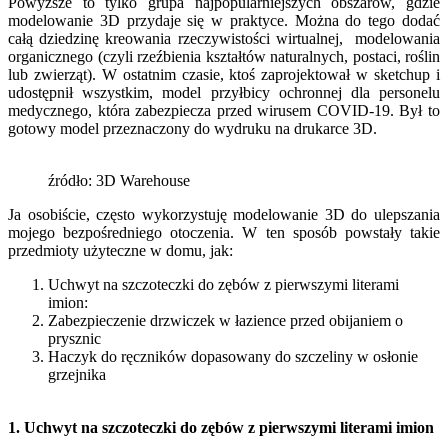
Powyższe to tylko grupa najpopularniejszych obszarów, gdzie
modelowanie 3D przydaje się w praktyce. Można do tego dodać
całą dziedzinę kreowania rzeczywistości wirtualnej, modelowania
organicznego (czyli rzeźbienia kształtów naturalnych, postaci, roślin
lub zwierząt). W ostatnim czasie, ktoś zaprojektował w sketchup i
udostępnił wszystkim, model przyłbicy ochronnej dla personelu
medycznego, która zabezpiecza przed wirusem COVID-19. Był to
gotowy model przeznaczony do wydruku na drukarce 3D.
źródło: 3D Warehouse
Ja osobiście, często wykorzystuję modelowanie 3D do ulepszania
mojego bezpośredniego otoczenia. W ten sposób powstały takie
przedmioty użyteczne w domu, jak:
Uchwyt na szczoteczki do zębów z pierwszymi literami
imion:
Zabezpieczenie drzwiczek w łazience przed obijaniem o
prysznic
Haczyk do ręczników dopasowany do szczeliny w osłonie
grzejnika
1. Uchwyt na szczoteczki do zębów z pierwszymi literami imion