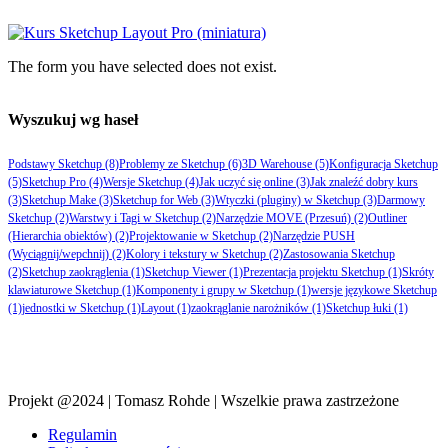
The form you have selected does not exist.
Wyszukuj wg haseł
Podstawy Sketchup
(8)
Problemy ze Sketchup
(6)
3D Warehouse
(5)
Konfiguracja Sketchup
(5)
Sketchup Pro
(4)
Wersje Sketchup
(4)
Jak uczyć się online
(3)
Jak znaleźć dobry kurs
(3)
Sketchup Make
(3)
Sketchup for Web
(3)
Wtyczki (pluginy) w Sketchup
(3)
Darmowy
Sketchup
(2)
Warstwy i Tagi w Sketchup
(2)
Narzędzie MOVE (Przesuń)
(2)
Outliner
(Hierarchia obiektów)
(2)
Projektowanie w Sketchup
(2)
Narzędzie PUSH
(Wyciągnij/wepchnij)
(2)
Kolory i tekstury w Sketchup
(2)
Zastosowania Sketchup
(2)
Sketchup zaokrąglenia
(1)
Sketchup Viewer
(1)
Prezentacja projektu Sketchup
(1)
Skróty
klawiaturowe Sketchup
(1)
Komponenty i grupy w Sketchup
(1)
wersje językowe Sketchup
(1)
jednostki w Sketchup
(1)
Layout
(1)
zaokrąglanie narożników
(1)
Sketchup łuki
(1)
Projekt @2024 | Tomasz Rohde | Wszelkie prawa zastrzeżone
Regulamin