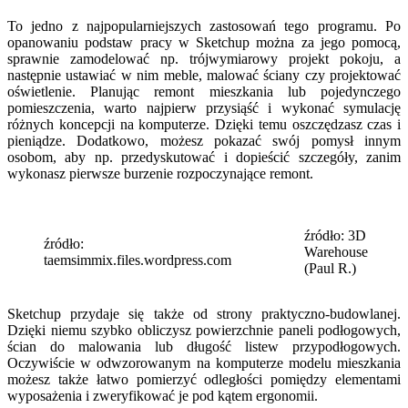
To jedno z najpopularniejszych zastosowań tego programu. Po
opanowaniu podstaw pracy w Sketchup można za jego pomocą,
sprawnie zamodelować np. trójwymiarowy projekt pokoju, a
następnie ustawiać w nim meble, malować ściany czy projektować
oświetlenie. Planując remont mieszkania lub pojedynczego
pomieszczenia, warto najpierw przysiąść i wykonać symulację
różnych koncepcji na komputerze. Dzięki temu oszczędzasz czas i
pieniądze. Dodatkowo, możesz pokazać swój pomysł innym
osobom, aby np. przedyskutować i dopieścić szczegóły, zanim
wykonasz pierwsze burzenie rozpoczynające remont.
źródło: 3D
źródło:
Warehouse
taemsimmix.files.wordpress.com
(Paul R.)
Sketchup przydaje się także od strony praktyczno-budowlanej.
Dzięki niemu szybko obliczysz powierzchnie paneli podłogowych,
ścian do malowania lub długość listew przypodłogowych.
Oczywiście w odwzorowanym na komputerze modelu mieszkania
możesz także łatwo pomierzyć odległości pomiędzy elementami
wyposażenia i zweryfikować je pod kątem ergonomii.