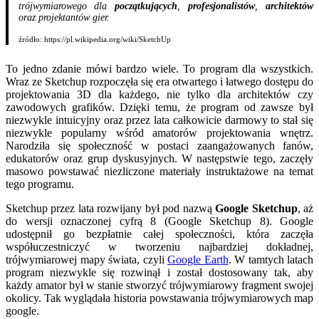
trójwymiarowego dla
początkujących
,
profesjonalistów
,
architektów
oraz projektantów gier.
źródło: https://pl.wikipedia.org/wiki/SketchUp
To jedno zdanie mówi bardzo wiele. To program dla wszystkich.
Wraz ze Sketchup rozpoczęła się era otwartego i łatwego dostępu do
projektowania 3D dla każdego, nie tylko dla architektów czy
zawodowych grafików. Dzięki temu, że program od zawsze był
niezwykle intuicyjny oraz przez lata całkowicie darmowy to stał się
niezwykle popularny wśród amatorów projektowania wnętrz.
Narodziła się społeczność w postaci zaangażowanych fanów,
edukatorów oraz grup dyskusyjnych. W następstwie tego, zaczęły
masowo powstawać niezliczone materiały instruktażowe na temat
tego programu.
Sketchup przez lata rozwijany był pod nazwą
Google Sketchup
, aż
do wersji oznaczonej cyfrą 8 (Google Sketchup 8). Google
udostępnił go bezpłatnie całej społeczności, która zaczęła
współuczestniczyć w tworzeniu najbardziej dokładnej,
trójwymiarowej mapy świata, czyli
Google Earth
. W tamtych latach
program niezwykle się rozwinął i został dostosowany tak, aby
każdy amator był w stanie stworzyć trójwymiarowy fragment swojej
okolicy. Tak wyglądała historia powstawania trójwymiarowych map
google.