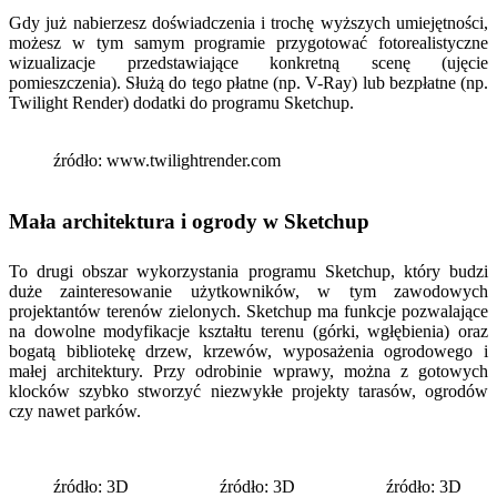
Gdy już nabierzesz doświadczenia i trochę wyższych umiejętności,
możesz w tym samym programie przygotować fotorealistyczne
wizualizacje przedstawiające konkretną scenę (ujęcie
pomieszczenia). Służą do tego płatne (np. V-Ray) lub bezpłatne (np.
Twilight Render) dodatki do programu Sketchup.
źródło: www.twilightrender.com
Mała architektura i ogrody w Sketchup
To drugi obszar wykorzystania programu Sketchup, który budzi
duże zainteresowanie użytkowników, w tym zawodowych
projektantów terenów zielonych. Sketchup ma funkcje pozwalające
na dowolne modyfikacje kształtu terenu (górki, wgłębienia) oraz
bogatą bibliotekę drzew, krzewów, wyposażenia ogrodowego i
małej architektury. Przy odrobinie wprawy, można z gotowych
klocków szybko stworzyć niezwykłe projekty tarasów, ogrodów
czy nawet parków.
źródło: 3D
źródło: 3D
źródło: 3D