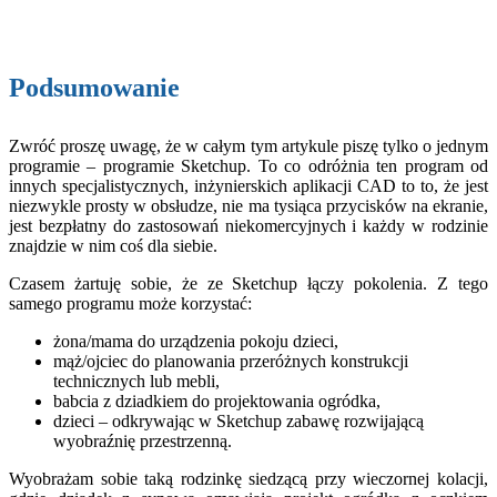
Podsumowanie
Zwróć proszę uwagę, że w całym tym artykule piszę tylko o jednym
programie – programie Sketchup. To co odróżnia ten program od
innych specjalistycznych, inżynierskich aplikacji CAD to to, że jest
niezwykle prosty w obsłudze, nie ma tysiąca przycisków na ekranie,
jest bezpłatny do zastosowań niekomercyjnych i każdy w rodzinie
znajdzie w nim coś dla siebie.
Czasem żartuję sobie, że ze Sketchup łączy pokolenia. Z tego
samego programu może korzystać:
żona/mama do urządzenia pokoju dzieci,
mąż/ojciec do planowania przeróżnych konstrukcji
technicznych lub mebli,
babcia z dziadkiem do projektowania ogródka,
dzieci – odkrywając w Sketchup zabawę rozwijającą
wyobraźnię przestrzenną.
Wyobrażam sobie taką rodzinkę siedzącą przy wieczornej kolacji,