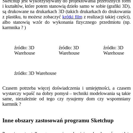
Sketchup jest wykorzystywany do projektowania przeróżnych form
i kształtów, które potem stanowią dzieło samo w sobie (grafiki 3D),
są drukowane na drukarkach 3D (takich drukarkach do drukowania
z plastiku, tu możesz zobaczyć
krótki film
z realizacji takiej części),
albo stanowią wzór do wykonania fizycznego przedmiotu (np.
karmnika ? )
źródło: 3D
źródło: 3D
źródło: 3D
Warehouse
Warehouse
Warehouse
źródło: 3D Warehouse
Czasem potrzeba więcej doświadczenia i umiejętności, a czasem
wystarczy wpaść na dobry pomysł – techniki modelowania są takie
same, niezależnie od tego czy rysujemy dom czy wspomniany
karmnik ?
Inne obszary zastosowań programu Sketchup