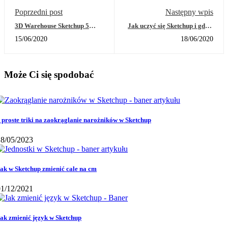
Poprzedni post
Następny wpis
3D Warehouse Sketchup 5
Jak uczyć się Sketchup i gdzie
rzeczy, o których na bank nie
znajdę kurs Sketchup najlepszy
15/06/2020
18/06/2020
wiesz!
dla siebie
Może Ci się spodobać
 proste triki na zaokrąglanie narożników w Sketchup
18/05/2023
ak w Sketchup zmienić cale na cm
01/12/2021
ak zmienić język w Sketchup