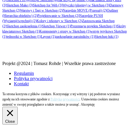
(3)
Sketchup Make
(3)
Sketchup for Web
(3)
Wtyczki (pluginy) w Sketchup
(3)
Darmowy
Sketchup
(2)
Warstwy i Tagi w Sketchup
(2)
Narzędzie MOVE (Przesuń)
(2)
Outliner
(Hierarchia obiektów)
(2)
Projektowanie w Sketchup
(2)
Narzędzie PUSH
(Wyciągnij/wepchnij)
(2)
Kolory i tekstury w Sketchup
(2)
Zastosowania Sketchup
(2)
Sketchup zaokrąglenia
(1)
Sketchup Viewer
(1)
Prezentacja projektu Sketchup
(1)
Skróty
klawiaturowe Sketchup
(1)
Komponenty i grupy w Sketchup
(1)
wersje językowe Sketchup
(1)
jednostki w Sketchup
(1)
Layout
(1)
zaokrąglanie narożników
(1)
Sketchup łuki
(1)
Projekt @2024 | Tomasz Rohde | Wszelkie prawa zastrzeżone
Regulamin
Polityka prywatności
Kontakt
Ta strona korzysta z plików cookies. Korzystając z tej witryny i jej podstron wyrażasz
zgodę na ich stosowanie zgodnie z
Polityką prywatności
. Ustawienia cookies możesz
zmienić w swojej przeglądarce a także możesz je usunąć.
Akceptuję
Close