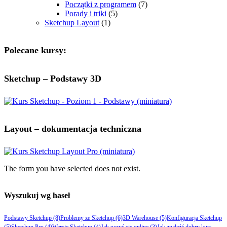
Początki z programem
(7)
Porady i triki
(5)
Sketchup Layout
(1)
Polecane kursy:
Sketchup – Podstawy 3D
Layout – dokumentacja techniczna
The form you have selected does not exist.
Wyszukuj wg haseł
Podstawy Sketchup
(8)
Problemy ze Sketchup
(6)
3D Warehouse
(5)
Konfiguracja Sketchup
(5)
Sketchup Pro
(4)
Wersje Sketchup
(4)
Jak uczyć się online
(3)
Jak znaleźć dobry kurs