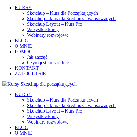
KURSY
Sketchup – Kurs dla Początkujących
Sketchup – kurs dla Średniozaawansowanych
Sketchup Layout – Kurs Pro
Wszystkie kursy
Webinary rozwojowe
BLOG
O MNIE
POMOC
Jak zacząć
Czym jest kurs online
KONTAKT
ZALOGUJ SIĘ
KURSY
Sketchup – Kurs dla Początkujących
Sketchup – kurs dla Średniozaawansowanych
Sketchup Layout – Kurs Pro
Wszystkie kursy
Webinary rozwojowe
BLOG
O MNIE