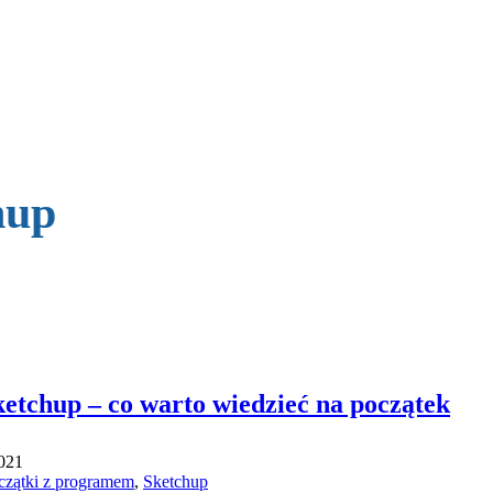
hup
etchup – co warto wiedzieć na początek
021
czątki z programem
,
Sketchup