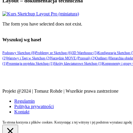
Layout – dokumentacja techniczna
The form you have selected does not exist.
Wyszukuj wg haseł
Podstawy Sketchup
(8)
Problemy ze Sketchup
(6)
3D Warehouse
(5)
Konfiguracja Sketchup
(
(2)
Warstwy i Tagi w Sketchup
(2)
Narzędzie MOVE (Przesuń)
(2)
Outliner (Hierarchia obiek
(1)
Prezentacja projektu Sketchup
(1)
Skróty klawiaturowe Sketchup
(1)
Komponenty i grupy 
Projekt @2024 | Tomasz Rohde | Wszelkie prawa zastrzeżone
Regulamin
Polityka prywatności
Kontakt
Ta strona korzysta z plików cookies. Korzystając z tej witryny i jej podstron wyrażasz zgod