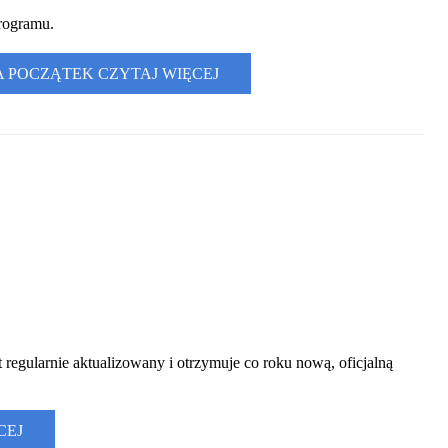
programu.
A POCZĄTEK
CZYTAJ WIĘCEJ
t regularnie aktualizowany i otrzymuje co roku nową, oficjalną
CEJ