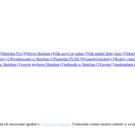
5)
Sketchup Pro
(4)
Wersje Sketchup
(4)
Jak uczyć się online
(3)
Jak znaleźć dobry kurs
(3)
Sket
tów)
(2)
Projektowanie w Sketchup
(2)
Narzędzie PUSH (Wyciągnij/wepchnij)
(2)
Kolory i teks
w Sketchup
(1)
wersje językowe Sketchup
(1)
jednostki w Sketchup
(1)
Layout
(1)
zaokrąglanie
ę na ich stosowanie zgodnie z
Polityką prywatności
. Ustawienia cookies możesz zmienić w swoje