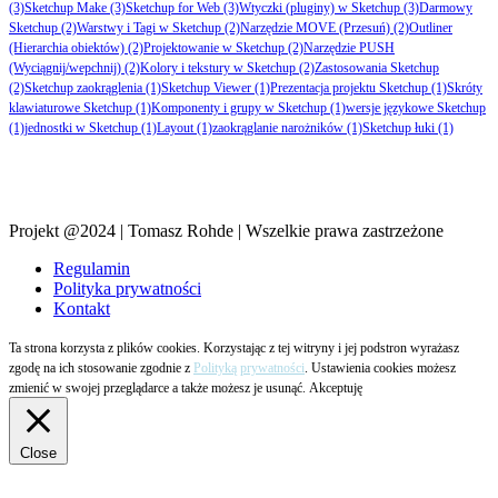
(3)
Sketchup Make
(3)
Sketchup for Web
(3)
Wtyczki (pluginy) w Sketchup
(3)
Darmowy
Sketchup
(2)
Warstwy i Tagi w Sketchup
(2)
Narzędzie MOVE (Przesuń)
(2)
Outliner
(Hierarchia obiektów)
(2)
Projektowanie w Sketchup
(2)
Narzędzie PUSH
(Wyciągnij/wepchnij)
(2)
Kolory i tekstury w Sketchup
(2)
Zastosowania Sketchup
(2)
Sketchup zaokrąglenia
(1)
Sketchup Viewer
(1)
Prezentacja projektu Sketchup
(1)
Skróty
klawiaturowe Sketchup
(1)
Komponenty i grupy w Sketchup
(1)
wersje językowe Sketchup
(1)
jednostki w Sketchup
(1)
Layout
(1)
zaokrąglanie narożników
(1)
Sketchup łuki
(1)
Projekt @2024 | Tomasz Rohde | Wszelkie prawa zastrzeżone
Regulamin
Polityka prywatności
Kontakt
Ta strona korzysta z plików cookies. Korzystając z tej witryny i jej podstron wyrażasz
zgodę na ich stosowanie zgodnie z
Polityką prywatności
. Ustawienia cookies możesz
zmienić w swojej przeglądarce a także możesz je usunąć.
Akceptuję
Close