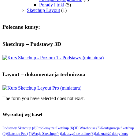
Porady i triki
(5)
Sketchup Layout
(1)
Polecane kursy:
Sketchup – Podstawy 3D
Layout – dokumentacja techniczna
The form you have selected does not exist.
Wyszukuj wg haseł
Podstawy Sketchup
(8)
Problemy ze Sketchup
(6)
3D Warehouse
(5)
Konfiguracja Sketchup
(5)
Sketchup Pro
(4)
Wersje Sketchup
(4)
Jak uczyć się online
(3)
Jak znaleźć dobry kurs